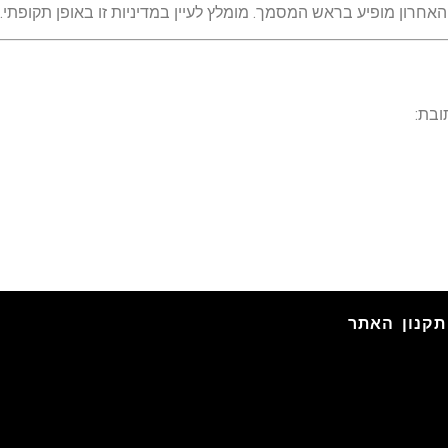
האחרון מופיע בראש המסמך. מומלץ לעיין במדיניות זו באופן תקופתי.
ובת:
תקנון האתר