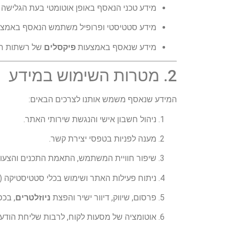
מידע טכני הנאסף באופן אוטומטי בעת הגלישה באתר, כגון כתובת IP, סוג דפדפן, מ
מידע סטטיסטי ופרופיל משתמש הנאסף באמצ
מידע שנאסף באמצעות
פיקסלים
של רשתות חברתיות (Facebook, Instagram, TikTok וכד’
2. מטרות השימוש במידע
המידע שנאסף משמש אותנו לצרכים הבאים:
ניהול חשבון אישי והנגשת שירותי האתר.
מענה לפניות בטפסי יצירת קשר.
שיפור חוויית המשתמש, התאמת התכנים והצעות
ניתוח פעילות האתר ושימוש בכלי סטטיסטיקה (כגון gle Analytics
פרסום, שיווק, דיוור ישיר והפצת
ניוזלטרים
, בכ
אוטומציה של מסעות לקוח, לרבות שליחת הודעו